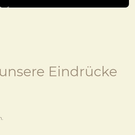
 unsere Eindrücke
n.